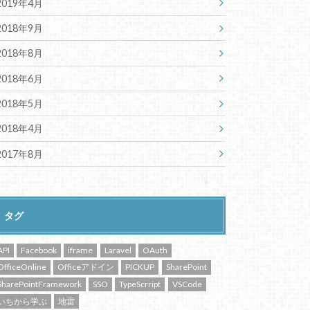
2019年4月
2018年9月
2018年8月
2018年6月
2018年5月
2018年4月
2017年8月
タグ
API
Facebook
iframe
Laravel
OAuth
OfficeOnline
Officeアドイン
PICKUP
SharePoint
SharePointFramework
SSO
TypeScrript
VSCode
いちから学ぶ
地雷