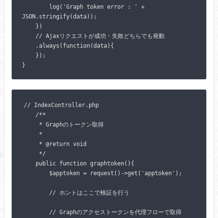
        log('Graph token error : ' + 
JSON.stringify(data));

    })

    // Ajaxリクエストが成功・失敗どちらでも発動

    .always(function(data){

    });

// IndexController.php

    /**

     * Graphのトークン取得

     *

     * @return void

     */

    public function graphtoken(){

        $apptoken = request()->get('apptoken');

        // ホントはここで検証を行う

        // Graphのアクセストークンを代理フローで取得
