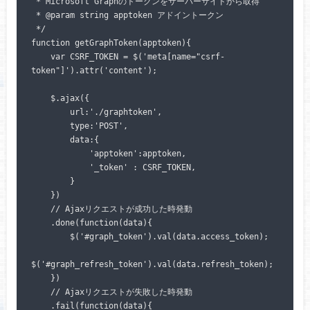
 * Microsoft Graphのトークンをサーバーサイドから取得

 * @param string apptoken アドイントークン

 */

function getGraphToken(apptoken){

    var CSRF_TOKEN = $('meta[name="csrf-
token"]').attr('content');

    $.ajax({

        url:'./graphtoken',

        type:'POST',

        data:{

            'apptoken':apptoken,

            '_token' : CSRF_TOKEN,

        }

    })

    // Ajaxリクエストが成功した時発動

    .done(function(data){

        $('#graph_token').val(data.access_token);

$('#graph_refresh_token').val(data.refresh_token);

    })

    // Ajaxリクエストが失敗した時発動

    .fail(function(data){
