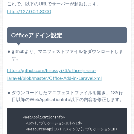
これで、以下のURLでサーバーが起動します。
http://127.0.0.1:8000
Officeアドイン設定
githubより、マニフェストファイルをダウンロードしま
す。
https://github.com/hirossyi73/office-js-sso-
laravel/blob/master/Office-Add-in-Laravel.xml
ダウンロードしたマニフェストファイルを開き、135行
目以降のWebApplicationInfo以下の内容を修正します。
    <WebApplicationInfo>

      <Id>(アプリケーションID)</Id>

      <Resource>api://(ドメイン)/(アプリケーションID)