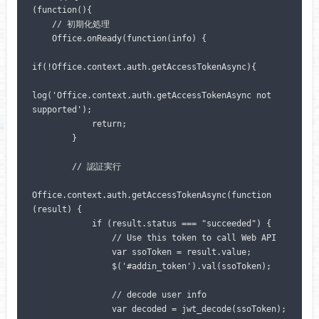
(function(){

    // 初期化処理

    Office.onReady(function(info) {

if(!Office.context.auth.getAccessTokenAsync){

log('Office.context.auth.getAccessTokenAsync not 
supported');

            return;

        }

        // 認証実行

Office.context.auth.getAccessTokenAsync(function 
(result) {

            if (result.status === "succeeded") {

                // Use this token to call Web API

                var ssoToken = result.value;

                $('#addin_token').val(ssoToken);

                // decode user info

                var decoded = jwt_decode(ssoToken);
