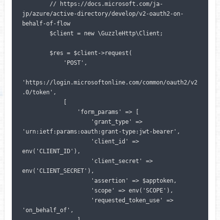
        // https://docs.microsoft.com/ja-
jp/azure/active-directory/develop/v2-oauth2-on-
behalf-of-flow

        $client = new \GuzzleHttp\Client;

        $res = $client->request(

            'POST',

'https://login.microsoftonline.com/common/oauth2/v2
.0/token',

            [

                'form_params' => [

                    'grant_type' => 
'urn:ietf:params:oauth:grant-type:jwt-bearer',

                    'client_id' => 
env('CLIENT_ID'),

                    'client_secret' => 
env('CLIENT_SECRET'),

                    'assertion' => $apptoken,

                    'scope' => env('SCOPE'),

                    'requested_token_use' => 
'on_behalf_of',

                ]
