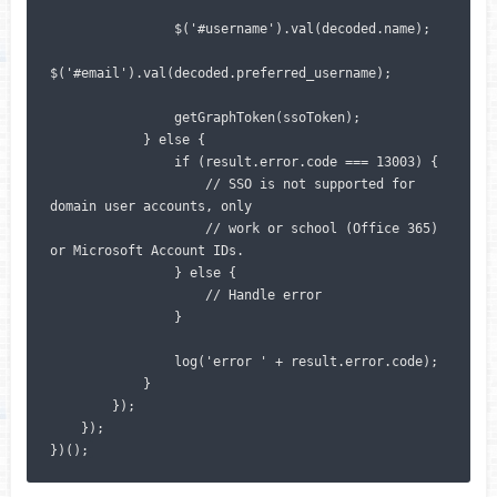
                $('#username').val(decoded.name);

$('#email').val(decoded.preferred_username);

                getGraphToken(ssoToken);

            } else {

                if (result.error.code === 13003) {

                    // SSO is not supported for 
domain user accounts, only

                    // work or school (Office 365) 
or Microsoft Account IDs.

                } else {

                    // Handle error

                }

                log('error ' + result.error.code);

            }

        });

    });

})();