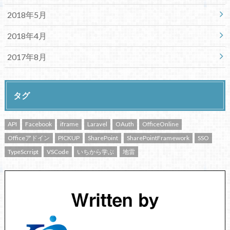
2018年5月
2018年4月
2017年8月
タグ
API
Facebook
iframe
Laravel
OAuth
OfficeOnline
Officeアドイン
PICKUP
SharePoint
SharePointFramework
SSO
TypeScrript
VSCode
いちから学ぶ
地雷