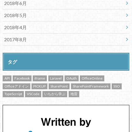
2018年6月
2018年5月
2018年4月
2017年8月
タグ
API
Facebook
iframe
Laravel
OAuth
OfficeOnline
Officeアドイン
PICKUP
SharePoint
SharePointFramework
SSO
TypeScrript
VSCode
いちから学ぶ
地雷